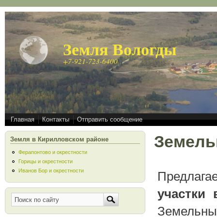
Перейти к основному содержанию
Земля Вологды
+7-921-723-6400
Главная
Контакты
Отправить сообщение
Земель
Земля в Кирилловском районе
Ферапонтово и окрестности
Горицы и окрестности
Иванов Бор и окрестности
Предлаг
участки 
Найти
Форма поиска
Земельные