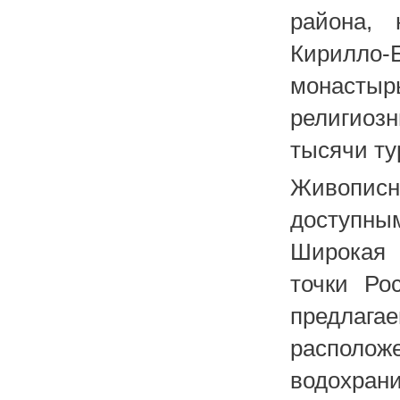
района, 
Кирилло-
монастырь
религиоз
тысячи тур
Живописны
доступны
Широкая 
точки Ро
предлаг
расположе
водохран