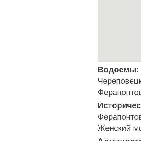
Водоемы
Череповецк
Ферапонтов
Историче
Ферапонто
Женский мо